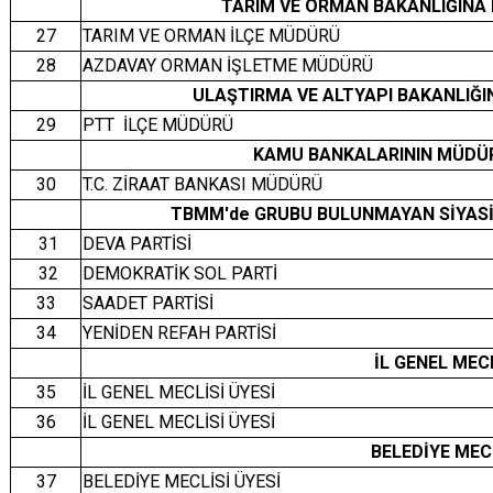
TARIM VE ORMAN BAKANLIĞINA
27
TARIM VE ORMAN İLÇE MÜDÜRÜ
28
AZDAVAY ORMAN İŞLETME MÜDÜRÜ
ULAŞTIRMA VE ALTYAPI BAKANLIĞ
29
PTT İLÇE MÜDÜRÜ
KAMU BANKALARININ MÜDÜRL
30
T.C. ZİRAAT BANKASI MÜDÜRÜ
TBMM'de GRUBU BULUNMAYAN SİYA
31
DEVA PARTİSİ
32
DEMOKRATİK SOL PARTİ
33
SAADET PARTİSİ
34
YENİDEN REFAH PARTİSİ
İL GENEL MEC
35
İL GENEL MECLİSİ ÜYESİ
36
İL GENEL MECLİSİ ÜYESİ
BELEDİYE MEC
37
BELEDİYE MECLİSİ ÜYESİ