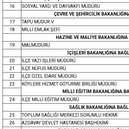
16
SOSYAL YARD. VE DAY.VAKFI MÜDÜRÜ
ÇEVRE VE ŞEHİRCİLİK BAKANLIĞI
17
TAPU MÜDÜR V.
18
MİLLİ EMLAK ŞEFİ
HAZİNE VE MALİYE BAKANLIĞIN
19
MALMÜDÜRÜ
İÇİŞLERİ BAKANLIĞINA BA
20
İLÇE YAZI İŞLERİ MÜDÜRÜ
21
İLÇE NÜFUS MÜDÜRÜ
22
İLÇE ÖZEL İDARE MÜDÜRÜ
23
KÖYLERE HİZMET GÖTÜRME BİRLİĞİ MÜDÜRÜ
MİLLİ EĞİTİM BAKANLIĞINA 
24
İLÇE MİLLİ EĞİTİM MÜDÜRÜ
SAĞLIK BAKANLIĞINA BAĞ
25
TOPLUM SAĞLIĞI MERKEZİ SORUMLU HEKİMİ
26
AZDAVAY DEVLET HASTANESİ BAŞHEKİMİ