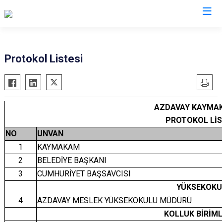
Kastamonu
Protokol Listesi
Abana
Hanönü
Ağlı
İhsangazi
AZDAVAY KAYMAK
Araç
İnebolu
PROTOKOL LİS
Azdavay
Küre
NO
UNVAN
Bozkurt
Pınarbaşı
1
KAYMAKAM
Çatalzeytin
Şenpazar
2
BELEDİYE BAŞKANI
Cide
Seydiler
3
CUMHURİYET BAŞSAVCISI
Daday
Taşköprü
YÜKSEKOKU
4
AZDAVAY MESLEK YÜKSEKOKULU MÜDÜRÜ
Devrekani
Tosya
KOLLUK BİRİML
Doğanyurt