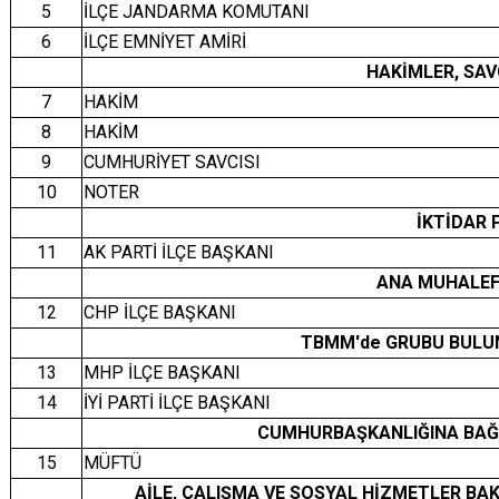
5
İLÇE JANDARMA KOMUTANI
6
İLÇE EMNİYET AMİRİ
HAKİMLER, SAV
7
HAKİM
8
HAKİM
9
CUMHURİYET SAVCISI
10
NOTER
İKTİDAR 
11
AK PARTİ İLÇE BAŞKANI
ANA MUHALEF
12
CHP İLÇE BAŞKANI
TBMM'de GRUBU BULUN
13
MHP İLÇE BAŞKANI
14
İYİ PARTİ İLÇE BAŞKANI
CUMHURBAŞKANLIĞINA BAĞ
15
MÜFTÜ
AİLE, ÇALIŞMA VE SOSYAL HİZMETLER BA